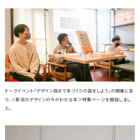
スイッチ・パブリッシング
筑摩書房
KADOKAWA
ピエ・ブックス
Cafe Courier(カフェ クーリエ)
アトリエ風戸 ブックファーマシー
エイチアンドエスカンパニー
リトルモア
パイ・インターナショナル
となりか編集室
さんかく出版
Park Side Books
新潮社
Ambooks
食
ものづくり
建築
文芸・エッセイ
雷鳥社
世界思想社
晶文社
エムディエヌコーポレーション
NADC
Park Side Books
株式会社ジョイフルタウン
学芸出版社
株式会社KADOKAWA
一般社団法人トリナス
長野美里
河出書房新社
オーム社
長野美里
彰国社
自然科学
クリエイティヴィティ
漫画
雑誌
集英社
西村書店
みすず書房
学芸出版社
公益財団法人大林財団
夜学舎
D&DEPARTMENT
中央公論新社
マガジンハウス
トゥーヴァージンズ
至誠堂
ブルーシープ
TOTO出版
柏書房
双葉社
木舟舎
建築
伝統
ものづくり
新潮社
イースト・プレス
創元社
東京書籍
学芸出版社
あなたの沖縄 ／ コラムプロジェクト
祥伝社
トゥーヴァージンズ
トゥーヴァージンズ
学芸出版社
中公新書
ミシマ社
秀和システム
河出書房新社
BOOTLEG
かずさまりや、いそのけい、石川藍
新潮社
旅
趣味
左右社
英治出版
大福書林
井口可奈
スタンド・ブックス
マガジンハウス
G.B.
LLCインセクツ
エクスナレッジ
左右社
CCCメディアハウス
トークイベント「デザイン視点で本づくりの話をしよう」の開催に至
国書刊行会
ミシマ社
グラフィック社
NHK出版
イースト・プレス
雑誌
ミシマ社
り、＜新潟のデザインの今がわかる本＞特集ページを開設しまし
文藝春秋
亜紀書房
大福書林
NHK出版
白泉社
木楽舎
暮しの手帖社
NHK出版
新建築社
た。
左右社
左右社
東洋経済新報社
淡交社
青土社
ブートレグ
思想・哲学
柏書房
飛鳥新社
誠光社
雷鳥社
左右社
イースト・プレス
三輪舎
文藝春秋
グラフィック社
平凡社
二見書房
スタンド・ブックス
スイッチパブリッシング
書肆侃侃房
写真
H.A.B
川端康成記念会
PIE International
ブルーシープ
誠文堂新光社