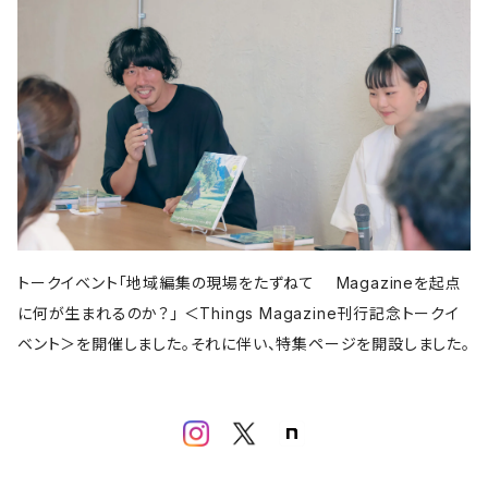
亜紀書房
アメージング出版
平凡社
パイ インターナショナル
書肆侃侃房
左右社
誠文堂新光社
以文社
雷鳥社
児童書・絵本
青春出版社
田畑書店
よはく舎
新潟日報
自由国民社
ミシマ社
東洋経済新報社
株式会社ゲンロン
エクスナレッジ
大福書林
河出書房新社
学芸出版社
晶文社
LITTLE MAN BOOKS
講談社
しろねこ社
フェミニズム
平凡社
ブルーシープ
学芸出版社
メイツ出版
アタシ社
古町セッション
工作舎
LLCインセクツ
河出書房新社
代わりに読む人
LLCインセクツ
LLCインセクツ
ナナロク社
おむすび舎
あさ出版
書肆侃侃房
現代企画室
民俗学
左右社
岩波書店
山と渓谷社
LLCインセクツ
ナナクロ社
サンクチュアリ出版
ユウブックス
エイチアンドエスカンパニー
トゥーヴァージンズ
ミネルヴァ書房
株式会社ニール
那須里山舎
粗粒社
青土社
明治書院
明石書店
ADP
テクノロジー
オークラ出版
ジー・ビー
リイド社
新潮文庫
本の雑誌社
学芸出版社
マガジンハウス
青弓社
トークイベント「地域編集の現場をたずねて Magazineを起点
G.B.
青土社
商店建築社
ﾁｬｰﾙｽﾞｲｰﾀﾄﾙｼｭｯﾊﾟﾝ
ちくま文庫
グラフィック社
ヨコク研究所
福祉
に何が生まれるのか？」 ＜Things Magazine刊行記念トークイ
ガーラブックス
グラフィック
NEUTRAL COLORS
ベント＞を開催しました。それに伴い、特集ページを開設しました。
作品社
ユニオンパブリッシング
慶応義塾大学出版会
ADP
D&DEPARTMENT
技術評論社
築地書館
スポーツ
ミネルヴァ書房
青土社
那須里山舎
早川書房
スイッチ・パブリッシング
尹雄大
誠文堂新光社
ファッション
ぴあ株式会社
Freee出版
大和書房
青幻舎