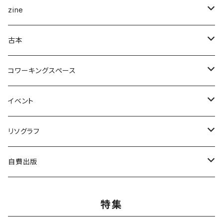
企画展＆ブックフェア
zine
ナナロク社
ことば・文学・エッセイ
新潟県
古本
書肆侃侃房
新潟県作家
まちの日々編集室
人文
写真集
アート・デザイン
コワーキングスペース
亜紀書房
ナナロク社
作家
ミシマ社
守屋商店
小学館
アート・デザイン
ことば・文学、エッセイ
食
個人向け
イベント
三輪舎
田畑書店
アイアムブディスト製作委員会
左右社
booknerd
丸善プラネット
株式会社G.B.出版
作家
柴田書店
月額
ものづくり
絵本
児童書・絵本
リアル会場イベント
リソグラフ
田畑書店
NHK出版
本屋しゃん
慶応義塾大学出版会
zuushimmy
新潟日報事業社
香川県立高松工芸高等学校
十七時退勤社
農山漁村文化協会
入会金
LLCインセクツ
JICC出版局
Things
趣味
喫茶
文具
限定グッズ
リソグラフ講習会
自費出版
ミシマ社
亜紀書房
銭湯
北樹出版
Addison Wesley
世界思想社
百万年書房
誠文堂新光社
講談社
株式会社カンカンピーポー
喫茶ドローイング
アノニマスタジオ
絵本関連グッズ
マンガ
雑誌
音楽
リソグラフ入会金
漫画
特集
ブルーシープ
よはく舎
NIIGATAZINE buntan books
代わりに読む人
美術出版社
株式会社KADOKAWA
岸波龍
式会社G.B.出版
笠倉出版社
ヘリテージ
ガンガンコミックスUP
chihayuri
DU BOOKS
作家
まちづくり
食
ことば・文芸・エッセイ
新刊
社会・組織