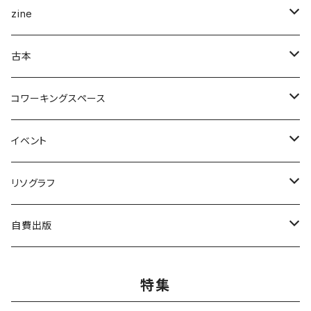
企画展＆ブックフェア
zine
ナナロク社
ことば・文学・エッセイ
新潟県
古本
書肆侃侃房
新潟県作家
まちの日々編集室
人文
写真集
アート・デザイン
コワーキングスペース
亜紀書房
ナナロク社
作家
ミシマ社
守屋商店
小学館
アート・デザイン
ことば・文学、エッセイ
食
個人向け
イベント
三輪舎
田畑書店
アイアムブディスト製作委員会
左右社
booknerd
丸善プラネット
株式会社G.B.出版
作家
柴田書店
月額
ものづくり
絵本
児童書・絵本
リアル会場イベント
リソグラフ
田畑書店
NHK出版
本屋しゃん
慶応義塾大学出版会
zuushimmy
新潟日報事業社
香川県立高松工芸高等学校
十七時退勤社
農山漁村文化協会
入会金
LLCインセクツ
JICC出版局
Things
趣味
喫茶
文具
限定グッズ
リソグラフ講習会
自費出版
ミシマ社
亜紀書房
銭湯
北樹出版
Addison Wesley
世界思想社
百万年書房
誠文堂新光社
講談社
株式会社カンカンピーポー
喫茶ドローイング
アノニマスタジオ
絵本関連グッズ
マンガ
雑誌
音楽
リソグラフ入会金
漫画
特集
ブルーシープ
よはく舎
NIIGATAZINE buntan books
代わりに読む人
美術出版社
株式会社KADOKAWA
岸波龍
式会社G.B.出版
笠倉出版社
ヘリテージ
ガンガンコミックスUP
chihayuri
DU BOOKS
作家
まちづくり
食
ことば・文芸・エッセイ
新刊
社会・組織