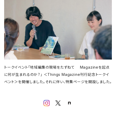
亜紀書房
アメージング出版
平凡社
パイ インターナショナル
書肆侃侃房
左右社
誠文堂新光社
以文社
雷鳥社
児童書・絵本
青春出版社
田畑書店
よはく舎
新潟日報
自由国民社
ミシマ社
東洋経済新報社
株式会社ゲンロン
エクスナレッジ
大福書林
河出書房新社
学芸出版社
晶文社
LITTLE MAN BOOKS
講談社
しろねこ社
フェミニズム
平凡社
ブルーシープ
学芸出版社
メイツ出版
アタシ社
古町セッション
工作舎
LLCインセクツ
河出書房新社
代わりに読む人
LLCインセクツ
LLCインセクツ
ナナロク社
おむすび舎
あさ出版
書肆侃侃房
現代企画室
民俗学
左右社
岩波書店
山と渓谷社
LLCインセクツ
ナナクロ社
サンクチュアリ出版
ユウブックス
エイチアンドエスカンパニー
トゥーヴァージンズ
ミネルヴァ書房
株式会社ニール
那須里山舎
粗粒社
青土社
明治書院
明石書店
ADP
テクノロジー
オークラ出版
ジー・ビー
リイド社
新潮文庫
本の雑誌社
学芸出版社
マガジンハウス
青弓社
トークイベント「地域編集の現場をたずねて Magazineを起点
G.B.
青土社
商店建築社
ﾁｬｰﾙｽﾞｲｰﾀﾄﾙｼｭｯﾊﾟﾝ
ちくま文庫
グラフィック社
ヨコク研究所
福祉
に何が生まれるのか？」 ＜Things Magazine刊行記念トークイ
ガーラブックス
グラフィック
NEUTRAL COLORS
ベント＞を開催しました。それに伴い、特集ページを開設しました。
作品社
ユニオンパブリッシング
慶応義塾大学出版会
ADP
D&DEPARTMENT
技術評論社
築地書館
スポーツ
ミネルヴァ書房
青土社
那須里山舎
早川書房
スイッチ・パブリッシング
尹雄大
誠文堂新光社
ファッション
ぴあ株式会社
Freee出版
大和書房
青幻舎