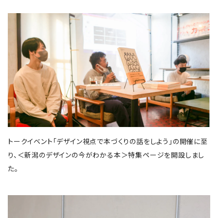
スイッチ・パブリッシング
筑摩書房
KADOKAWA
ピエ・ブックス
Cafe Courier(カフェ クーリエ)
アトリエ風戸 ブックファーマシー
エイチアンドエスカンパニー
リトルモア
パイ・インターナショナル
となりか編集室
さんかく出版
Park Side Books
新潮社
Ambooks
食
ものづくり
建築
文芸・エッセイ
雷鳥社
世界思想社
晶文社
エムディエヌコーポレーション
NADC
Park Side Books
株式会社ジョイフルタウン
学芸出版社
株式会社KADOKAWA
一般社団法人トリナス
長野美里
河出書房新社
オーム社
長野美里
彰国社
自然科学
クリエイティヴィティ
漫画
雑誌
集英社
西村書店
みすず書房
学芸出版社
公益財団法人大林財団
夜学舎
D&DEPARTMENT
中央公論新社
マガジンハウス
トゥーヴァージンズ
至誠堂
ブルーシープ
TOTO出版
柏書房
双葉社
木舟舎
建築
伝統
ものづくり
新潮社
イースト・プレス
創元社
東京書籍
学芸出版社
あなたの沖縄 ／ コラムプロジェクト
祥伝社
トゥーヴァージンズ
トゥーヴァージンズ
学芸出版社
中公新書
ミシマ社
秀和システム
河出書房新社
BOOTLEG
かずさまりや、いそのけい、石川藍
新潮社
旅
趣味
左右社
英治出版
大福書林
井口可奈
スタンド・ブックス
マガジンハウス
G.B.
LLCインセクツ
エクスナレッジ
左右社
CCCメディアハウス
トークイベント「デザイン視点で本づくりの話をしよう」の開催に至
国書刊行会
ミシマ社
グラフィック社
NHK出版
イースト・プレス
雑誌
ミシマ社
り、＜新潟のデザインの今がわかる本＞特集ページを開設しまし
文藝春秋
亜紀書房
大福書林
NHK出版
白泉社
木楽舎
暮しの手帖社
NHK出版
新建築社
た。
左右社
左右社
東洋経済新報社
淡交社
青土社
ブートレグ
思想・哲学
柏書房
飛鳥新社
誠光社
雷鳥社
左右社
イースト・プレス
三輪舎
文藝春秋
グラフィック社
平凡社
二見書房
スタンド・ブックス
スイッチパブリッシング
書肆侃侃房
写真
H.A.B
川端康成記念会
PIE International
ブルーシープ
誠文堂新光社