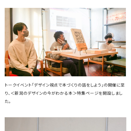
スイッチ・パブリッシング
筑摩書房
KADOKAWA
ピエ・ブックス
Cafe Courier(カフェ クーリエ)
アトリエ風戸 ブックファーマシー
エイチアンドエスカンパニー
リトルモア
パイ・インターナショナル
となりか編集室
さんかく出版
Park Side Books
新潮社
Ambooks
食
ものづくり
建築
文芸・エッセイ
雷鳥社
世界思想社
晶文社
エムディエヌコーポレーション
NADC
Park Side Books
株式会社ジョイフルタウン
学芸出版社
株式会社KADOKAWA
一般社団法人トリナス
長野美里
河出書房新社
オーム社
長野美里
彰国社
自然科学
クリエイティヴィティ
漫画
雑誌
集英社
西村書店
みすず書房
学芸出版社
公益財団法人大林財団
夜学舎
D&DEPARTMENT
中央公論新社
マガジンハウス
トゥーヴァージンズ
至誠堂
ブルーシープ
TOTO出版
柏書房
双葉社
木舟舎
建築
伝統
ものづくり
新潮社
イースト・プレス
創元社
東京書籍
学芸出版社
あなたの沖縄 ／ コラムプロジェクト
祥伝社
トゥーヴァージンズ
トゥーヴァージンズ
学芸出版社
中公新書
ミシマ社
秀和システム
河出書房新社
BOOTLEG
かずさまりや、いそのけい、石川藍
新潮社
旅
趣味
左右社
英治出版
大福書林
井口可奈
スタンド・ブックス
マガジンハウス
G.B.
LLCインセクツ
エクスナレッジ
左右社
CCCメディアハウス
トークイベント「デザイン視点で本づくりの話をしよう」の開催に至
国書刊行会
ミシマ社
グラフィック社
NHK出版
イースト・プレス
雑誌
ミシマ社
り、＜新潟のデザインの今がわかる本＞特集ページを開設しまし
文藝春秋
亜紀書房
大福書林
NHK出版
白泉社
木楽舎
暮しの手帖社
NHK出版
新建築社
た。
左右社
左右社
東洋経済新報社
淡交社
青土社
ブートレグ
思想・哲学
柏書房
飛鳥新社
誠光社
雷鳥社
左右社
イースト・プレス
三輪舎
文藝春秋
グラフィック社
平凡社
二見書房
スタンド・ブックス
スイッチパブリッシング
書肆侃侃房
写真
H.A.B
川端康成記念会
PIE International
ブルーシープ
誠文堂新光社