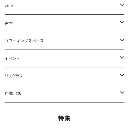
企画展＆ブックフェア
zine
ナナロク社
ことば・文学・エッセイ
新潟県
古本
書肆侃侃房
新潟県作家
まちの日々編集室
人文
写真集
アート・デザイン
コワーキングスペース
亜紀書房
ナナロク社
作家
ミシマ社
守屋商店
小学館
アート・デザイン
ことば・文学、エッセイ
食
個人向け
イベント
三輪舎
田畑書店
アイアムブディスト製作委員会
左右社
booknerd
丸善プラネット
株式会社G.B.出版
作家
柴田書店
月額
ものづくり
絵本
児童書・絵本
リアル会場イベント
リソグラフ
田畑書店
NHK出版
本屋しゃん
慶応義塾大学出版会
zuushimmy
新潟日報事業社
香川県立高松工芸高等学校
十七時退勤社
農山漁村文化協会
入会金
LLCインセクツ
JICC出版局
Things
趣味
喫茶
文具
限定グッズ
リソグラフ講習会
自費出版
ミシマ社
亜紀書房
銭湯
北樹出版
Addison Wesley
世界思想社
百万年書房
誠文堂新光社
講談社
株式会社カンカンピーポー
喫茶ドローイング
アノニマスタジオ
絵本関連グッズ
マンガ
雑誌
音楽
リソグラフ入会金
漫画
特集
ブルーシープ
よはく舎
NIIGATAZINE buntan books
代わりに読む人
美術出版社
株式会社KADOKAWA
岸波龍
式会社G.B.出版
笠倉出版社
ヘリテージ
ガンガンコミックスUP
chihayuri
DU BOOKS
作家
まちづくり
食
ことば・文芸・エッセイ
新刊
社会・組織