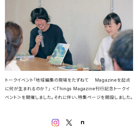
亜紀書房
アメージング出版
平凡社
パイ インターナショナル
書肆侃侃房
左右社
誠文堂新光社
以文社
雷鳥社
児童書・絵本
青春出版社
田畑書店
よはく舎
新潟日報
自由国民社
ミシマ社
東洋経済新報社
株式会社ゲンロン
エクスナレッジ
大福書林
河出書房新社
学芸出版社
晶文社
LITTLE MAN BOOKS
講談社
しろねこ社
フェミニズム
平凡社
ブルーシープ
学芸出版社
メイツ出版
アタシ社
古町セッション
工作舎
LLCインセクツ
河出書房新社
代わりに読む人
LLCインセクツ
LLCインセクツ
ナナロク社
おむすび舎
あさ出版
書肆侃侃房
現代企画室
民俗学
左右社
岩波書店
山と渓谷社
LLCインセクツ
ナナクロ社
サンクチュアリ出版
ユウブックス
エイチアンドエスカンパニー
トゥーヴァージンズ
ミネルヴァ書房
株式会社ニール
那須里山舎
粗粒社
青土社
明治書院
明石書店
ADP
テクノロジー
オークラ出版
ジー・ビー
リイド社
新潮文庫
本の雑誌社
学芸出版社
マガジンハウス
青弓社
トークイベント「地域編集の現場をたずねて Magazineを起点
G.B.
青土社
商店建築社
ﾁｬｰﾙｽﾞｲｰﾀﾄﾙｼｭｯﾊﾟﾝ
ちくま文庫
グラフィック社
ヨコク研究所
福祉
に何が生まれるのか？」 ＜Things Magazine刊行記念トークイ
ガーラブックス
グラフィック
NEUTRAL COLORS
ベント＞を開催しました。それに伴い、特集ページを開設しました。
作品社
ユニオンパブリッシング
慶応義塾大学出版会
ADP
D&DEPARTMENT
技術評論社
築地書館
スポーツ
ミネルヴァ書房
青土社
那須里山舎
早川書房
スイッチ・パブリッシング
尹雄大
誠文堂新光社
ファッション
ぴあ株式会社
Freee出版
大和書房
青幻舎