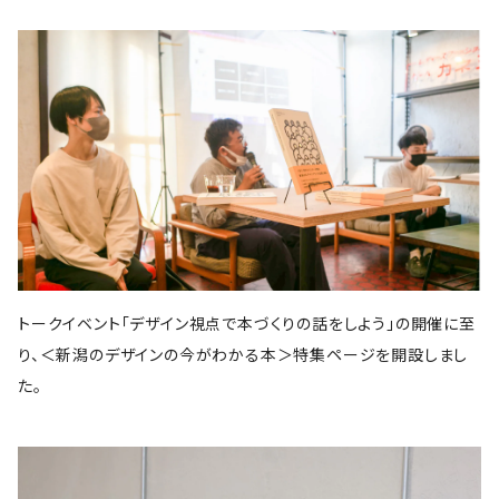
スイッチ・パブリッシング
筑摩書房
KADOKAWA
ピエ・ブックス
Cafe Courier(カフェ クーリエ)
アトリエ風戸 ブックファーマシー
エイチアンドエスカンパニー
リトルモア
パイ・インターナショナル
となりか編集室
さんかく出版
Park Side Books
新潮社
Ambooks
食
ものづくり
建築
文芸・エッセイ
雷鳥社
世界思想社
晶文社
エムディエヌコーポレーション
NADC
Park Side Books
株式会社ジョイフルタウン
学芸出版社
株式会社KADOKAWA
一般社団法人トリナス
長野美里
河出書房新社
オーム社
長野美里
彰国社
自然科学
クリエイティヴィティ
漫画
雑誌
集英社
西村書店
みすず書房
学芸出版社
公益財団法人大林財団
夜学舎
D&DEPARTMENT
中央公論新社
マガジンハウス
トゥーヴァージンズ
至誠堂
ブルーシープ
TOTO出版
柏書房
双葉社
木舟舎
建築
伝統
ものづくり
新潮社
イースト・プレス
創元社
東京書籍
学芸出版社
あなたの沖縄 ／ コラムプロジェクト
祥伝社
トゥーヴァージンズ
トゥーヴァージンズ
学芸出版社
中公新書
ミシマ社
秀和システム
河出書房新社
BOOTLEG
かずさまりや、いそのけい、石川藍
新潮社
旅
趣味
左右社
英治出版
大福書林
井口可奈
スタンド・ブックス
マガジンハウス
G.B.
LLCインセクツ
エクスナレッジ
左右社
CCCメディアハウス
トークイベント「デザイン視点で本づくりの話をしよう」の開催に至
国書刊行会
ミシマ社
グラフィック社
NHK出版
イースト・プレス
雑誌
ミシマ社
り、＜新潟のデザインの今がわかる本＞特集ページを開設しまし
文藝春秋
亜紀書房
大福書林
NHK出版
白泉社
木楽舎
暮しの手帖社
NHK出版
新建築社
た。
左右社
左右社
東洋経済新報社
淡交社
青土社
ブートレグ
思想・哲学
柏書房
飛鳥新社
誠光社
雷鳥社
左右社
イースト・プレス
三輪舎
文藝春秋
グラフィック社
平凡社
二見書房
スタンド・ブックス
スイッチパブリッシング
書肆侃侃房
写真
H.A.B
川端康成記念会
PIE International
ブルーシープ
誠文堂新光社