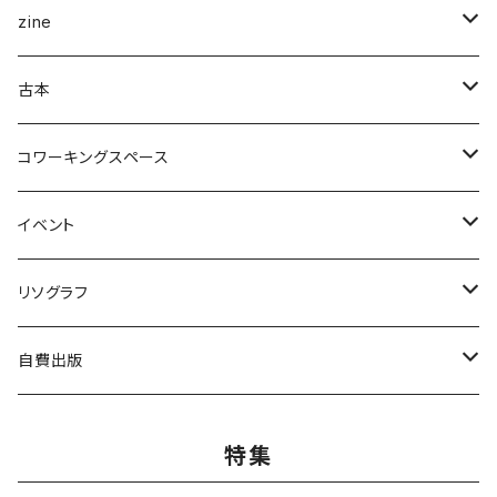
企画展＆ブックフェア
zine
ナナロク社
ことば・文学・エッセイ
新潟県
古本
書肆侃侃房
新潟県作家
まちの日々編集室
人文
写真集
アート・デザイン
コワーキングスペース
亜紀書房
ナナロク社
作家
ミシマ社
守屋商店
小学館
アート・デザイン
ことば・文学、エッセイ
食
個人向け
イベント
三輪舎
田畑書店
アイアムブディスト製作委員会
左右社
booknerd
丸善プラネット
株式会社G.B.出版
作家
柴田書店
月額
ものづくり
絵本
児童書・絵本
リアル会場イベント
リソグラフ
田畑書店
NHK出版
本屋しゃん
慶応義塾大学出版会
zuushimmy
新潟日報事業社
香川県立高松工芸高等学校
十七時退勤社
農山漁村文化協会
入会金
LLCインセクツ
JICC出版局
Things
趣味
喫茶
文具
限定グッズ
リソグラフ講習会
自費出版
ミシマ社
亜紀書房
銭湯
北樹出版
Addison Wesley
世界思想社
百万年書房
誠文堂新光社
講談社
株式会社カンカンピーポー
喫茶ドローイング
アノニマスタジオ
絵本関連グッズ
マンガ
雑誌
音楽
リソグラフ入会金
漫画
特集
ブルーシープ
よはく舎
NIIGATAZINE buntan books
代わりに読む人
美術出版社
株式会社KADOKAWA
岸波龍
式会社G.B.出版
笠倉出版社
ヘリテージ
ガンガンコミックスUP
chihayuri
DU BOOKS
作家
まちづくり
食
ことば・文芸・エッセイ
新刊
社会・組織