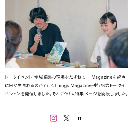
亜紀書房
アメージング出版
平凡社
パイ インターナショナル
書肆侃侃房
左右社
誠文堂新光社
以文社
雷鳥社
児童書・絵本
青春出版社
田畑書店
よはく舎
新潟日報
自由国民社
ミシマ社
東洋経済新報社
株式会社ゲンロン
エクスナレッジ
大福書林
河出書房新社
学芸出版社
晶文社
LITTLE MAN BOOKS
講談社
しろねこ社
フェミニズム
平凡社
ブルーシープ
学芸出版社
メイツ出版
アタシ社
古町セッション
工作舎
LLCインセクツ
河出書房新社
代わりに読む人
LLCインセクツ
LLCインセクツ
ナナロク社
おむすび舎
あさ出版
書肆侃侃房
現代企画室
民俗学
左右社
岩波書店
山と渓谷社
LLCインセクツ
ナナクロ社
サンクチュアリ出版
ユウブックス
エイチアンドエスカンパニー
トゥーヴァージンズ
ミネルヴァ書房
株式会社ニール
那須里山舎
粗粒社
青土社
明治書院
明石書店
ADP
テクノロジー
オークラ出版
ジー・ビー
リイド社
新潮文庫
本の雑誌社
学芸出版社
マガジンハウス
青弓社
トークイベント「地域編集の現場をたずねて Magazineを起点
G.B.
青土社
商店建築社
ﾁｬｰﾙｽﾞｲｰﾀﾄﾙｼｭｯﾊﾟﾝ
ちくま文庫
グラフィック社
ヨコク研究所
福祉
に何が生まれるのか？」 ＜Things Magazine刊行記念トークイ
ガーラブックス
グラフィック
NEUTRAL COLORS
ベント＞を開催しました。それに伴い、特集ページを開設しました。
作品社
ユニオンパブリッシング
慶応義塾大学出版会
ADP
D&DEPARTMENT
技術評論社
築地書館
スポーツ
ミネルヴァ書房
青土社
那須里山舎
早川書房
スイッチ・パブリッシング
尹雄大
誠文堂新光社
ファッション
ぴあ株式会社
Freee出版
大和書房
青幻舎