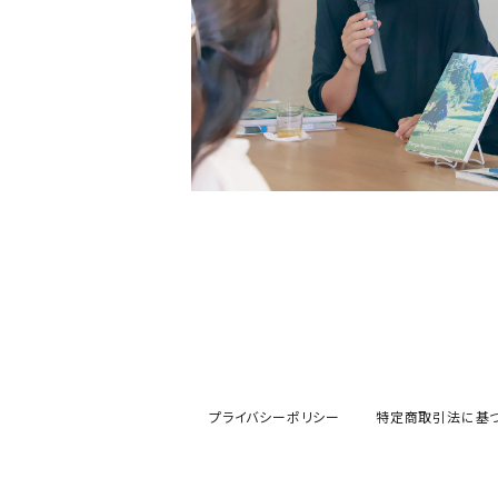
書肆侃侃房
現代企画室
民俗学
左右社
岩波書店
山と渓谷社
LLCインセクツ
ナナクロ社
サンクチュアリ出版
ユウブックス
エイチアンドエスカンパニー
トゥーヴァージンズ
ミネルヴァ書房
株式会社ニール
那須里山舎
粗粒社
青土社
明治書院
明石書店
ADP
テクノロジー
オークラ出版
ジー・ビー
リイド社
新潮文庫
本の雑誌社
学芸出版社
マガジンハウス
青弓社
G.B.
青土社
商店建築社
ﾁｬｰﾙｽﾞｲｰﾀﾄﾙｼｭｯﾊﾟﾝ
ちくま文庫
グラフィック社
ヨコク研究所
福祉
ガーラブックス
グラフィック
NEUTRAL COLORS
作品社
ユニオンパブリッシング
慶応義塾大学出版会
ADP
D&DEPARTMENT
技術評論社
築地書館
スポーツ
ミネルヴァ書房
青土社
那須里山舎
早川書房
スイッチ・パブリッシング
尹雄大
誠文堂新光社
ファッション
ぴあ株式会社
Freee出版
大和書房
青幻舎
学芸出版社
リトル・モア
リトルモア
石原書房
株式会社ブートレグ
双子のライオン堂
青幻舎
株式会社ニール
プライバシーポリシー
特定商取引法に基
ミシマ社
祥伝社
グラフィック社
辰巳出版
Troublemakers