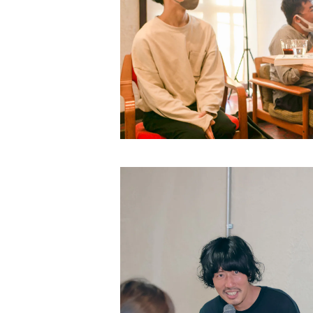
D&DEPARTMENT
中央公論新社
マガジンハウス
トゥーヴァージンズ
至誠堂
ブルーシープ
TOTO出版
柏書房
双葉社
木舟舎
建築
伝統
ものづくり
新潮社
イースト・プレス
創元社
東京書籍
学芸出版社
あなたの沖縄 ／ コラムプロジェクト
祥伝社
トゥーヴァージンズ
トゥーヴァージンズ
学芸出版社
中公新書
ミシマ社
秀和システム
河出書房新社
BOOTLEG
かずさまりや、いそのけい、石川藍
新潮社
旅
趣味
左右社
英治出版
大福書林
井口可奈
スタンド・ブックス
マガジンハウス
G.B.
LLCインセクツ
エクスナレッジ
左右社
CCCメディアハウス
国書刊行会
ミシマ社
グラフィック社
NHK出版
イースト・プレス
雑誌
ミシマ社
文藝春秋
亜紀書房
大福書林
NHK出版
白泉社
木楽舎
暮しの手帖社
NHK出版
新建築社
左右社
左右社
東洋経済新報社
淡交社
青土社
ブートレグ
思想・哲学
柏書房
飛鳥新社
誠光社
雷鳥社
左右社
イースト・プレス
三輪舎
文藝春秋
グラフィック社
平凡社
二見書房
スタンド・ブックス
スイッチパブリッシング
書肆侃侃房
写真
H.A.B
川端康成記念会
PIE International
ブルーシープ
誠文堂新光社
亜紀書房
アメージング出版
平凡社
パイ インターナショナル
書肆侃侃房
左右社
誠文堂新光社
以文社
雷鳥社
児童書・絵本
青春出版社
田畑書店
よはく舎
新潟日報
自由国民社
ミシマ社
東洋経済新報社
株式会社ゲンロン
エクスナレッジ
大福書林
河出書房新社
学芸出版社
晶文社
LITTLE MAN BOOKS
講談社
しろねこ社
フェミニズム
平凡社
ブルーシープ
学芸出版社
メイツ出版
アタシ社
古町セッション
工作舎
LLCインセクツ
河出書房新社
代わりに読む人
LLCインセクツ
LLCインセクツ
ナナロク社
おむすび舎
あさ出版