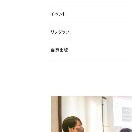
亜紀書房
ナナロク社
作家
ミシマ社
守屋商店
小学館
アート・デザイン
ことば・文学、エッセイ
食
個人向け
イベント
三輪舎
田畑書店
アイアムブディスト製作委員会
左右社
booknerd
丸善プラネット
株式会社G.B.出版
作家
柴田書店
月額
ものづくり
絵本
児童書・絵本
リアル会場イベント
リソグラフ
田畑書店
NHK出版
本屋しゃん
慶応義塾大学出版会
zuushimmy
新潟日報事業社
香川県立高松工芸高等学校
十七時退勤社
農山漁村文化協会
入会金
LLCインセクツ
JICC出版局
Things
趣味
喫茶
文具
限定グッズ
リソグラフ講習会
自費出版
ミシマ社
亜紀書房
銭湯
北樹出版
Addison Wesley
世界思想社
百万年書房
誠文堂新光社
講談社
株式会社カンカンピーポー
喫茶ドローイング
アノニマスタジオ
絵本関連グッズ
マンガ
雑誌
音楽
リソグラフ入会金
漫画
ブルーシープ
よはく舎
NIIGATAZINE buntan books
代わりに読む人
美術出版社
株式会社KADOKAWA
岸波龍
式会社G.B.出版
笠倉出版社
ヘリテージ
ガンガンコミックスUP
chihayuri
DU BOOKS
作家
まちづくり
食
ことば・文芸・エッセイ
新刊
社会・組織
スイッチ・パブリッシング
筑摩書房
KADOKAWA
ピエ・ブックス
Cafe Courier(カフェ クーリエ)
アトリエ風戸 ブックファーマシー
エイチアンドエスカンパニー
リトルモア
パイ・インターナショナル
となりか編集室
さんかく出版
Park Side Books
新潮社
Ambooks
食
ものづくり
建築
文芸・エッセイ
雷鳥社
世界思想社
晶文社
エムディエヌコーポレーション
NADC
Park Side Books
株式会社ジョイフルタウン
学芸出版社
株式会社KADOKAWA
一般社団法人トリナス
長野美里
河出書房新社
オーム社
長野美里
彰国社
自然科学
クリエイティヴィティ
漫画
雑誌
集英社
西村書店
みすず書房
学芸出版社
公益財団法人大林財団
夜学舎