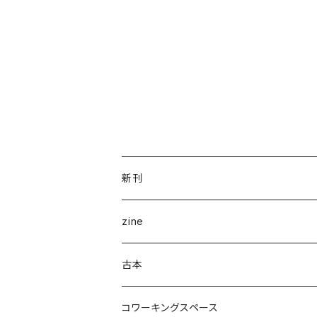
新刊
企画展＆ブックフェア
zine
ナナロク社
ことば・文学・エッセイ
新潟県
古本
書肆侃侃房
新潟県作家
まちの日々編集室
人文
写真集
アート・デザイン
コワーキングスペース