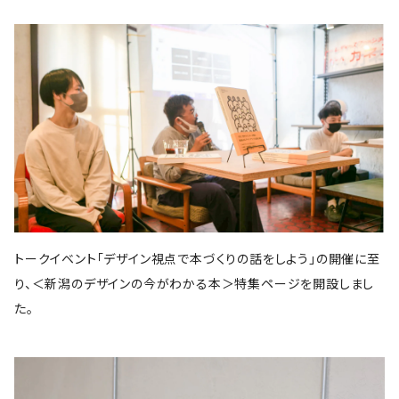
スイッチ・パブリッシング
筑摩書房
KADOKAWA
ピエ・ブックス
Cafe Courier(カフェ クーリエ)
アトリエ風戸 ブックファーマシー
エイチアンドエスカンパニー
リトルモア
パイ・インターナショナル
となりか編集室
さんかく出版
Park Side Books
新潮社
Ambooks
食
ものづくり
建築
文芸・エッセイ
雷鳥社
世界思想社
晶文社
エムディエヌコーポレーション
NADC
Park Side Books
株式会社ジョイフルタウン
学芸出版社
株式会社KADOKAWA
一般社団法人トリナス
長野美里
河出書房新社
オーム社
長野美里
彰国社
自然科学
クリエイティヴィティ
漫画
雑誌
集英社
西村書店
みすず書房
学芸出版社
公益財団法人大林財団
夜学舎
D&DEPARTMENT
中央公論新社
マガジンハウス
トゥーヴァージンズ
至誠堂
ブルーシープ
TOTO出版
柏書房
双葉社
木舟舎
建築
伝統
ものづくり
新潮社
イースト・プレス
創元社
東京書籍
学芸出版社
あなたの沖縄 ／ コラムプロジェクト
祥伝社
トゥーヴァージンズ
トゥーヴァージンズ
学芸出版社
中公新書
ミシマ社
秀和システム
河出書房新社
BOOTLEG
かずさまりや、いそのけい、石川藍
新潮社
旅
趣味
左右社
英治出版
大福書林
井口可奈
スタンド・ブックス
マガジンハウス
G.B.
LLCインセクツ
エクスナレッジ
左右社
CCCメディアハウス
トークイベント「デザイン視点で本づくりの話をしよう」の開催に至
国書刊行会
ミシマ社
グラフィック社
NHK出版
イースト・プレス
雑誌
ミシマ社
り、＜新潟のデザインの今がわかる本＞特集ページを開設しまし
文藝春秋
亜紀書房
大福書林
NHK出版
白泉社
木楽舎
暮しの手帖社
NHK出版
新建築社
た。
左右社
左右社
東洋経済新報社
淡交社
青土社
ブートレグ
思想・哲学
柏書房
飛鳥新社
誠光社
雷鳥社
左右社
イースト・プレス
三輪舎
文藝春秋
グラフィック社
平凡社
二見書房
スタンド・ブックス
スイッチパブリッシング
書肆侃侃房
写真
H.A.B
川端康成記念会
PIE International
ブルーシープ
誠文堂新光社