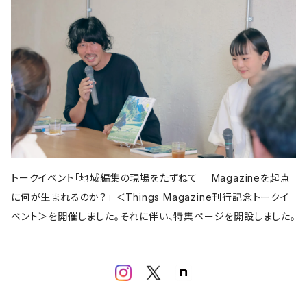
亜紀書房
アメージング出版
平凡社
パイ インターナショナル
書肆侃侃房
左右社
誠文堂新光社
以文社
雷鳥社
児童書・絵本
青春出版社
田畑書店
よはく舎
新潟日報
自由国民社
ミシマ社
東洋経済新報社
株式会社ゲンロン
エクスナレッジ
大福書林
河出書房新社
学芸出版社
晶文社
LITTLE MAN BOOKS
講談社
しろねこ社
フェミニズム
平凡社
ブルーシープ
学芸出版社
メイツ出版
アタシ社
古町セッション
工作舎
LLCインセクツ
河出書房新社
代わりに読む人
LLCインセクツ
LLCインセクツ
ナナロク社
おむすび舎
あさ出版
書肆侃侃房
現代企画室
民俗学
左右社
岩波書店
山と渓谷社
LLCインセクツ
ナナクロ社
サンクチュアリ出版
ユウブックス
エイチアンドエスカンパニー
トゥーヴァージンズ
ミネルヴァ書房
株式会社ニール
那須里山舎
粗粒社
青土社
明治書院
明石書店
ADP
テクノロジー
オークラ出版
ジー・ビー
リイド社
新潮文庫
本の雑誌社
学芸出版社
マガジンハウス
青弓社
トークイベント「地域編集の現場をたずねて Magazineを起点
G.B.
青土社
商店建築社
ﾁｬｰﾙｽﾞｲｰﾀﾄﾙｼｭｯﾊﾟﾝ
ちくま文庫
グラフィック社
ヨコク研究所
福祉
に何が生まれるのか？」 ＜Things Magazine刊行記念トークイ
ガーラブックス
グラフィック
NEUTRAL COLORS
ベント＞を開催しました。それに伴い、特集ページを開設しました。
作品社
ユニオンパブリッシング
慶応義塾大学出版会
ADP
D&DEPARTMENT
技術評論社
築地書館
スポーツ
ミネルヴァ書房
青土社
那須里山舎
早川書房
スイッチ・パブリッシング
尹雄大
誠文堂新光社
ファッション
ぴあ株式会社
Freee出版
大和書房
青幻舎