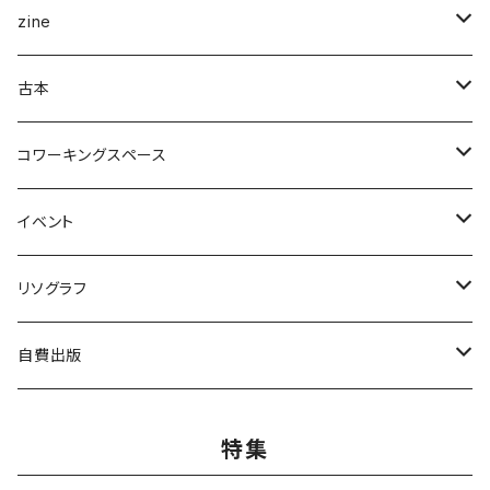
企画展＆ブックフェア
zine
ナナロク社
ことば・文学・エッセイ
新潟県
古本
書肆侃侃房
新潟県作家
まちの日々編集室
人文
写真集
アート・デザイン
コワーキングスペース
亜紀書房
ナナロク社
作家
ミシマ社
守屋商店
小学館
アート・デザイン
ことば・文学、エッセイ
食
個人向け
イベント
三輪舎
田畑書店
アイアムブディスト製作委員会
左右社
booknerd
丸善プラネット
株式会社G.B.出版
作家
柴田書店
月額
ものづくり
絵本
児童書・絵本
リアル会場イベント
リソグラフ
田畑書店
NHK出版
本屋しゃん
慶応義塾大学出版会
zuushimmy
新潟日報事業社
香川県立高松工芸高等学校
十七時退勤社
農山漁村文化協会
入会金
LLCインセクツ
JICC出版局
Things
趣味
喫茶
文具
限定グッズ
リソグラフ講習会
自費出版
ミシマ社
亜紀書房
銭湯
北樹出版
Addison Wesley
世界思想社
百万年書房
誠文堂新光社
講談社
株式会社カンカンピーポー
喫茶ドローイング
アノニマスタジオ
絵本関連グッズ
マンガ
雑誌
音楽
リソグラフ入会金
漫画
特集
ブルーシープ
よはく舎
NIIGATAZINE buntan books
代わりに読む人
美術出版社
株式会社KADOKAWA
岸波龍
式会社G.B.出版
笠倉出版社
ヘリテージ
ガンガンコミックスUP
chihayuri
DU BOOKS
作家
まちづくり
食
ことば・文芸・エッセイ
新刊
社会・組織