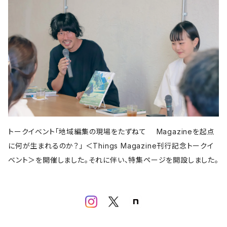
亜紀書房
アメージング出版
平凡社
パイ インターナショナル
書肆侃侃房
左右社
誠文堂新光社
以文社
雷鳥社
児童書・絵本
青春出版社
田畑書店
よはく舎
新潟日報
自由国民社
ミシマ社
東洋経済新報社
株式会社ゲンロン
エクスナレッジ
大福書林
河出書房新社
学芸出版社
晶文社
LITTLE MAN BOOKS
講談社
しろねこ社
フェミニズム
平凡社
ブルーシープ
学芸出版社
メイツ出版
アタシ社
古町セッション
工作舎
LLCインセクツ
河出書房新社
代わりに読む人
LLCインセクツ
LLCインセクツ
ナナロク社
おむすび舎
あさ出版
書肆侃侃房
現代企画室
民俗学
左右社
岩波書店
山と渓谷社
LLCインセクツ
ナナクロ社
サンクチュアリ出版
ユウブックス
エイチアンドエスカンパニー
トゥーヴァージンズ
ミネルヴァ書房
株式会社ニール
那須里山舎
粗粒社
青土社
明治書院
明石書店
ADP
テクノロジー
オークラ出版
ジー・ビー
リイド社
新潮文庫
本の雑誌社
学芸出版社
マガジンハウス
青弓社
トークイベント「地域編集の現場をたずねて Magazineを起点
G.B.
青土社
商店建築社
ﾁｬｰﾙｽﾞｲｰﾀﾄﾙｼｭｯﾊﾟﾝ
ちくま文庫
グラフィック社
ヨコク研究所
福祉
に何が生まれるのか？」 ＜Things Magazine刊行記念トークイ
ガーラブックス
グラフィック
NEUTRAL COLORS
ベント＞を開催しました。それに伴い、特集ページを開設しました。
作品社
ユニオンパブリッシング
慶応義塾大学出版会
ADP
D&DEPARTMENT
技術評論社
築地書館
スポーツ
ミネルヴァ書房
青土社
那須里山舎
早川書房
スイッチ・パブリッシング
尹雄大
誠文堂新光社
ファッション
ぴあ株式会社
Freee出版
大和書房
青幻舎