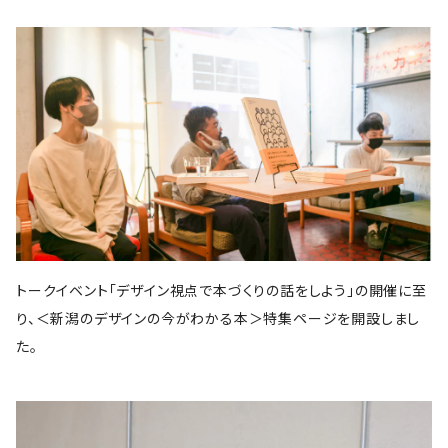
スイッチ・パブリッシング
筑摩書房
KADOKAWA
ピエ・ブックス
Cafe Courier(カフェ クーリエ)
アトリエ風戸 ブックファーマシー
エイチアンドエスカンパニー
リトルモア
パイ・インターナショナル
となりか編集室
さんかく出版
Park Side Books
新潮社
Ambooks
食
ものづくり
建築
文芸・エッセイ
雷鳥社
世界思想社
晶文社
エムディエヌコーポレーション
NADC
Park Side Books
株式会社ジョイフルタウン
学芸出版社
株式会社KADOKAWA
一般社団法人トリナス
長野美里
河出書房新社
オーム社
長野美里
彰国社
自然科学
クリエイティヴィティ
漫画
雑誌
集英社
西村書店
みすず書房
学芸出版社
公益財団法人大林財団
夜学舎
D&DEPARTMENT
中央公論新社
マガジンハウス
トゥーヴァージンズ
至誠堂
ブルーシープ
TOTO出版
柏書房
双葉社
木舟舎
建築
伝統
ものづくり
新潮社
イースト・プレス
創元社
東京書籍
学芸出版社
あなたの沖縄 ／ コラムプロジェクト
祥伝社
トゥーヴァージンズ
トゥーヴァージンズ
学芸出版社
中公新書
ミシマ社
秀和システム
河出書房新社
BOOTLEG
かずさまりや、いそのけい、石川藍
新潮社
旅
趣味
左右社
英治出版
大福書林
井口可奈
スタンド・ブックス
マガジンハウス
G.B.
LLCインセクツ
エクスナレッジ
左右社
CCCメディアハウス
トークイベント「デザイン視点で本づくりの話をしよう」の開催に至
国書刊行会
ミシマ社
グラフィック社
NHK出版
イースト・プレス
雑誌
ミシマ社
り、＜新潟のデザインの今がわかる本＞特集ページを開設しまし
文藝春秋
亜紀書房
大福書林
NHK出版
白泉社
木楽舎
暮しの手帖社
NHK出版
新建築社
た。
左右社
左右社
東洋経済新報社
淡交社
青土社
ブートレグ
思想・哲学
柏書房
飛鳥新社
誠光社
雷鳥社
左右社
イースト・プレス
三輪舎
文藝春秋
グラフィック社
平凡社
二見書房
スタンド・ブックス
スイッチパブリッシング
書肆侃侃房
写真
H.A.B
川端康成記念会
PIE International
ブルーシープ
誠文堂新光社