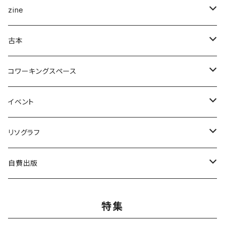
企画展＆ブックフェア
zine
ナナロク社
ことば・文学・エッセイ
新潟県
古本
書肆侃侃房
新潟県作家
まちの日々編集室
人文
写真集
アート・デザイン
コワーキングスペース
亜紀書房
ナナロク社
作家
ミシマ社
守屋商店
小学館
アート・デザイン
ことば・文学、エッセイ
食
個人向け
イベント
三輪舎
田畑書店
アイアムブディスト製作委員会
左右社
booknerd
丸善プラネット
株式会社G.B.出版
作家
柴田書店
月額
ものづくり
絵本
児童書・絵本
リアル会場イベント
リソグラフ
田畑書店
NHK出版
本屋しゃん
慶応義塾大学出版会
zuushimmy
新潟日報事業社
香川県立高松工芸高等学校
十七時退勤社
農山漁村文化協会
入会金
LLCインセクツ
JICC出版局
Things
趣味
喫茶
文具
限定グッズ
リソグラフ講習会
自費出版
ミシマ社
亜紀書房
銭湯
北樹出版
Addison Wesley
世界思想社
百万年書房
誠文堂新光社
講談社
株式会社カンカンピーポー
喫茶ドローイング
アノニマスタジオ
絵本関連グッズ
マンガ
雑誌
音楽
リソグラフ入会金
漫画
特集
ブルーシープ
よはく舎
NIIGATAZINE buntan books
代わりに読む人
美術出版社
株式会社KADOKAWA
岸波龍
式会社G.B.出版
笠倉出版社
ヘリテージ
ガンガンコミックスUP
chihayuri
DU BOOKS
作家
まちづくり
食
ことば・文芸・エッセイ
新刊
社会・組織