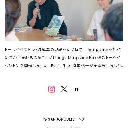
晶文社
LITTLE MAN BOOKS
講談社
しろねこ社
フェミニズム
平凡社
ブルーシープ
学芸出版社
メイツ出版
アタシ社
古町セッション
工作舎
LLCインセクツ
河出書房新社
代わりに読む人
LLCインセクツ
LLCインセクツ
ナナロク社
おむすび舎
あさ出版
書肆侃侃房
現代企画室
民俗学
左右社
岩波書店
山と渓谷社
LLCインセクツ
ナナクロ社
サンクチュアリ出版
ユウブックス
エイチアンドエスカンパニー
トゥーヴァージンズ
ミネルヴァ書房
株式会社ニール
那須里山舎
粗粒社
青土社
明治書院
明石書店
ADP
テクノロジー
オークラ出版
ジー・ビー
リイド社
新潮文庫
本の雑誌社
学芸出版社
マガジンハウス
青弓社
トークイベント「地域編集の現場をたずねて Magazineを起点
G.B.
青土社
商店建築社
ﾁｬｰﾙｽﾞｲｰﾀﾄﾙｼｭｯﾊﾟﾝ
ちくま文庫
グラフィック社
ヨコク研究所
福祉
に何が生まれるのか？」 ＜Things Magazine刊行記念トークイ
ガーラブックス
グラフィック
NEUTRAL COLORS
ベント＞を開催しました。それに伴い、特集ページを開設しました。
作品社
ユニオンパブリッシング
慶応義塾大学出版会
ADP
D&DEPARTMENT
技術評論社
築地書館
スポーツ
ミネルヴァ書房
青土社
那須里山舎
早川書房
スイッチ・パブリッシング
尹雄大
誠文堂新光社
ファッション
ぴあ株式会社
Freee出版
大和書房
青幻舎
学芸出版社
リトル・モア
リトルモア
石原書房
株式会社ブートレグ
双子のライオン堂
© SANJOPUBLISHING
青幻舎
株式会社ニール