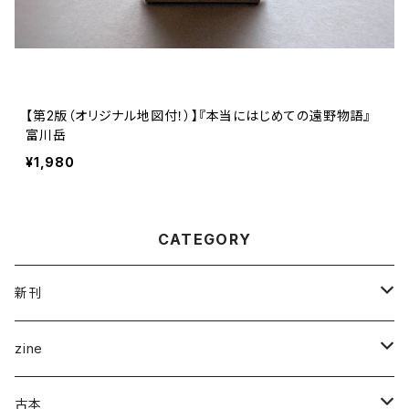
【第2版（オリジナル地図付！）】『本当にはじめての遠野物語』
富川岳
¥1,980
CATEGORY
新刊
企画展＆ブックフェア
zine
ナナロク社
ことば・文学・エッセイ
新潟県
古本