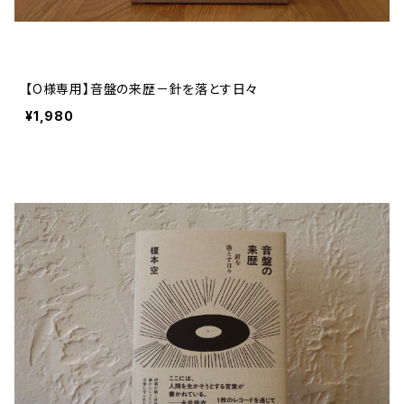
【O様専用】音盤の来歴－針を落とす日々
¥1,980