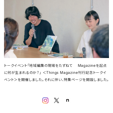
亜紀書房
アメージング出版
平凡社
パイ インターナショナル
書肆侃侃房
左右社
誠文堂新光社
以文社
雷鳥社
児童書・絵本
青春出版社
田畑書店
よはく舎
新潟日報
自由国民社
ミシマ社
東洋経済新報社
株式会社ゲンロン
エクスナレッジ
大福書林
河出書房新社
学芸出版社
晶文社
LITTLE MAN BOOKS
講談社
しろねこ社
フェミニズム
平凡社
ブルーシープ
学芸出版社
メイツ出版
アタシ社
古町セッション
工作舎
LLCインセクツ
河出書房新社
代わりに読む人
LLCインセクツ
LLCインセクツ
ナナロク社
おむすび舎
あさ出版
書肆侃侃房
現代企画室
民俗学
左右社
岩波書店
山と渓谷社
LLCインセクツ
ナナクロ社
サンクチュアリ出版
ユウブックス
エイチアンドエスカンパニー
トゥーヴァージンズ
ミネルヴァ書房
株式会社ニール
那須里山舎
粗粒社
青土社
明治書院
明石書店
ADP
テクノロジー
オークラ出版
ジー・ビー
リイド社
新潮文庫
本の雑誌社
学芸出版社
マガジンハウス
青弓社
トークイベント「地域編集の現場をたずねて Magazineを起点
G.B.
青土社
商店建築社
ﾁｬｰﾙｽﾞｲｰﾀﾄﾙｼｭｯﾊﾟﾝ
ちくま文庫
グラフィック社
ヨコク研究所
福祉
に何が生まれるのか？」 ＜Things Magazine刊行記念トークイ
ガーラブックス
グラフィック
NEUTRAL COLORS
ベント＞を開催しました。それに伴い、特集ページを開設しました。
作品社
ユニオンパブリッシング
慶応義塾大学出版会
ADP
D&DEPARTMENT
技術評論社
築地書館
スポーツ
ミネルヴァ書房
青土社
那須里山舎
早川書房
スイッチ・パブリッシング
尹雄大
誠文堂新光社
ファッション
ぴあ株式会社
Freee出版
大和書房
青幻舎