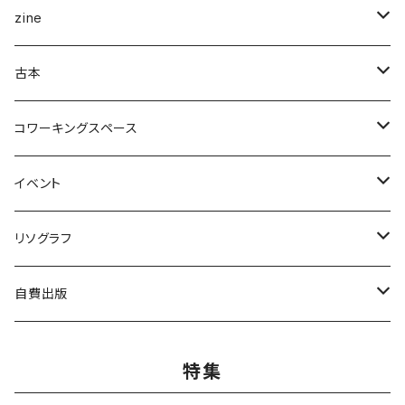
企画展＆ブックフェア
zine
ナナロク社
ことば・文学・エッセイ
新潟県
古本
書肆侃侃房
新潟県作家
まちの日々編集室
人文
写真集
アート・デザイン
コワーキングスペース
亜紀書房
ナナロク社
作家
ミシマ社
守屋商店
小学館
アート・デザイン
ことば・文学、エッセイ
食
個人向け
イベント
三輪舎
田畑書店
アイアムブディスト製作委員会
左右社
booknerd
丸善プラネット
株式会社G.B.出版
作家
柴田書店
月額
ものづくり
絵本
児童書・絵本
リアル会場イベント
リソグラフ
田畑書店
NHK出版
本屋しゃん
慶応義塾大学出版会
zuushimmy
新潟日報事業社
香川県立高松工芸高等学校
十七時退勤社
農山漁村文化協会
入会金
LLCインセクツ
JICC出版局
Things
趣味
喫茶
文具
限定グッズ
リソグラフ講習会
自費出版
ミシマ社
亜紀書房
銭湯
北樹出版
Addison Wesley
世界思想社
百万年書房
誠文堂新光社
講談社
株式会社カンカンピーポー
喫茶ドローイング
アノニマスタジオ
絵本関連グッズ
マンガ
雑誌
音楽
リソグラフ入会金
漫画
特集
ブルーシープ
よはく舎
NIIGATAZINE buntan books
代わりに読む人
美術出版社
株式会社KADOKAWA
岸波龍
式会社G.B.出版
笠倉出版社
ヘリテージ
ガンガンコミックスUP
chihayuri
DU BOOKS
作家
まちづくり
食
ことば・文芸・エッセイ
新刊
社会・組織