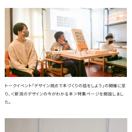
スイッチ・パブリッシング
筑摩書房
KADOKAWA
ピエ・ブックス
Cafe Courier(カフェ クーリエ)
アトリエ風戸 ブックファーマシー
エイチアンドエスカンパニー
リトルモア
パイ・インターナショナル
となりか編集室
さんかく出版
Park Side Books
新潮社
Ambooks
食
ものづくり
建築
文芸・エッセイ
雷鳥社
世界思想社
晶文社
エムディエヌコーポレーション
NADC
Park Side Books
株式会社ジョイフルタウン
学芸出版社
株式会社KADOKAWA
一般社団法人トリナス
長野美里
河出書房新社
オーム社
長野美里
彰国社
自然科学
クリエイティヴィティ
漫画
雑誌
集英社
西村書店
みすず書房
学芸出版社
公益財団法人大林財団
夜学舎
D&DEPARTMENT
中央公論新社
マガジンハウス
トゥーヴァージンズ
至誠堂
ブルーシープ
TOTO出版
柏書房
双葉社
木舟舎
建築
伝統
ものづくり
新潮社
イースト・プレス
創元社
東京書籍
学芸出版社
あなたの沖縄 ／ コラムプロジェクト
祥伝社
トゥーヴァージンズ
トゥーヴァージンズ
学芸出版社
中公新書
ミシマ社
秀和システム
河出書房新社
BOOTLEG
かずさまりや、いそのけい、石川藍
新潮社
旅
趣味
左右社
英治出版
大福書林
井口可奈
スタンド・ブックス
マガジンハウス
G.B.
LLCインセクツ
エクスナレッジ
左右社
CCCメディアハウス
トークイベント「デザイン視点で本づくりの話をしよう」の開催に至
国書刊行会
ミシマ社
グラフィック社
NHK出版
イースト・プレス
雑誌
ミシマ社
り、＜新潟のデザインの今がわかる本＞特集ページを開設しまし
文藝春秋
亜紀書房
大福書林
NHK出版
白泉社
木楽舎
暮しの手帖社
NHK出版
新建築社
た。
左右社
左右社
東洋経済新報社
淡交社
青土社
ブートレグ
思想・哲学
柏書房
飛鳥新社
誠光社
雷鳥社
左右社
イースト・プレス
三輪舎
文藝春秋
グラフィック社
平凡社
二見書房
スタンド・ブックス
スイッチパブリッシング
書肆侃侃房
写真
H.A.B
川端康成記念会
PIE International
ブルーシープ
誠文堂新光社