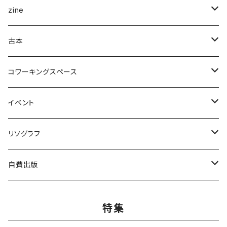
企画展＆ブックフェア
zine
ナナロク社
ことば・文学・エッセイ
新潟県
古本
書肆侃侃房
新潟県作家
まちの日々編集室
人文
写真集
アート・デザイン
コワーキングスペース
亜紀書房
ナナロク社
作家
ミシマ社
守屋商店
小学館
アート・デザイン
ことば・文学、エッセイ
食
個人向け
イベント
三輪舎
田畑書店
アイアムブディスト製作委員会
左右社
booknerd
丸善プラネット
株式会社G.B.出版
作家
柴田書店
月額
ものづくり
絵本
児童書・絵本
リアル会場イベント
リソグラフ
田畑書店
NHK出版
本屋しゃん
慶応義塾大学出版会
zuushimmy
新潟日報事業社
香川県立高松工芸高等学校
十七時退勤社
農山漁村文化協会
入会金
LLCインセクツ
JICC出版局
Things
趣味
喫茶
文具
限定グッズ
リソグラフ講習会
自費出版
ミシマ社
亜紀書房
銭湯
北樹出版
Addison Wesley
世界思想社
百万年書房
誠文堂新光社
講談社
株式会社カンカンピーポー
喫茶ドローイング
アノニマスタジオ
絵本関連グッズ
マンガ
雑誌
音楽
リソグラフ入会金
漫画
特集
ブルーシープ
よはく舎
NIIGATAZINE buntan books
代わりに読む人
美術出版社
株式会社KADOKAWA
岸波龍
式会社G.B.出版
笠倉出版社
ヘリテージ
ガンガンコミックスUP
chihayuri
DU BOOKS
作家
まちづくり
食
ことば・文芸・エッセイ
新刊
社会・組織