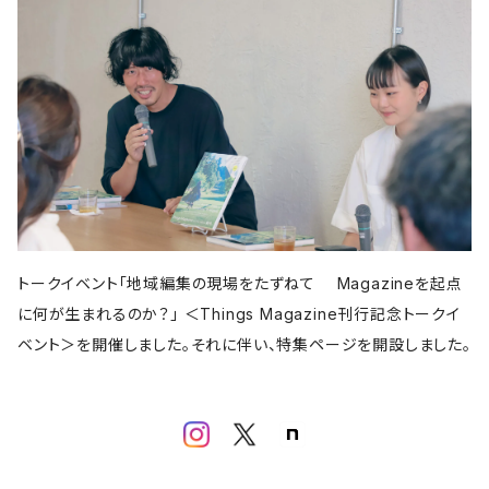
亜紀書房
アメージング出版
平凡社
パイ インターナショナル
書肆侃侃房
左右社
誠文堂新光社
以文社
雷鳥社
児童書・絵本
青春出版社
田畑書店
よはく舎
新潟日報
自由国民社
ミシマ社
東洋経済新報社
株式会社ゲンロン
エクスナレッジ
大福書林
河出書房新社
学芸出版社
晶文社
LITTLE MAN BOOKS
講談社
しろねこ社
フェミニズム
平凡社
ブルーシープ
学芸出版社
メイツ出版
アタシ社
古町セッション
工作舎
LLCインセクツ
河出書房新社
代わりに読む人
LLCインセクツ
LLCインセクツ
ナナロク社
おむすび舎
あさ出版
書肆侃侃房
現代企画室
民俗学
左右社
岩波書店
山と渓谷社
LLCインセクツ
ナナクロ社
サンクチュアリ出版
ユウブックス
エイチアンドエスカンパニー
トゥーヴァージンズ
ミネルヴァ書房
株式会社ニール
那須里山舎
粗粒社
青土社
明治書院
明石書店
ADP
テクノロジー
オークラ出版
ジー・ビー
リイド社
新潮文庫
本の雑誌社
学芸出版社
マガジンハウス
青弓社
トークイベント「地域編集の現場をたずねて Magazineを起点
G.B.
青土社
商店建築社
ﾁｬｰﾙｽﾞｲｰﾀﾄﾙｼｭｯﾊﾟﾝ
ちくま文庫
グラフィック社
ヨコク研究所
福祉
に何が生まれるのか？」 ＜Things Magazine刊行記念トークイ
ガーラブックス
グラフィック
NEUTRAL COLORS
ベント＞を開催しました。それに伴い、特集ページを開設しました。
作品社
ユニオンパブリッシング
慶応義塾大学出版会
ADP
D&DEPARTMENT
技術評論社
築地書館
スポーツ
ミネルヴァ書房
青土社
那須里山舎
早川書房
スイッチ・パブリッシング
尹雄大
誠文堂新光社
ファッション
ぴあ株式会社
Freee出版
大和書房
青幻舎