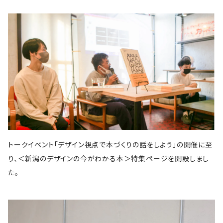
スイッチ・パブリッシング
筑摩書房
KADOKAWA
ピエ・ブックス
Cafe Courier(カフェ クーリエ)
アトリエ風戸 ブックファーマシー
エイチアンドエスカンパニー
リトルモア
パイ・インターナショナル
となりか編集室
さんかく出版
Park Side Books
新潮社
Ambooks
食
ものづくり
建築
文芸・エッセイ
雷鳥社
世界思想社
晶文社
エムディエヌコーポレーション
NADC
Park Side Books
株式会社ジョイフルタウン
学芸出版社
株式会社KADOKAWA
一般社団法人トリナス
長野美里
河出書房新社
オーム社
長野美里
彰国社
自然科学
クリエイティヴィティ
漫画
雑誌
集英社
西村書店
みすず書房
学芸出版社
公益財団法人大林財団
夜学舎
D&DEPARTMENT
中央公論新社
マガジンハウス
トゥーヴァージンズ
至誠堂
ブルーシープ
TOTO出版
柏書房
双葉社
木舟舎
建築
伝統
ものづくり
新潮社
イースト・プレス
創元社
東京書籍
学芸出版社
あなたの沖縄 ／ コラムプロジェクト
祥伝社
トゥーヴァージンズ
トゥーヴァージンズ
学芸出版社
中公新書
ミシマ社
秀和システム
河出書房新社
BOOTLEG
かずさまりや、いそのけい、石川藍
新潮社
旅
趣味
左右社
英治出版
大福書林
井口可奈
スタンド・ブックス
マガジンハウス
G.B.
LLCインセクツ
エクスナレッジ
左右社
CCCメディアハウス
トークイベント「デザイン視点で本づくりの話をしよう」の開催に至
国書刊行会
ミシマ社
グラフィック社
NHK出版
イースト・プレス
雑誌
ミシマ社
り、＜新潟のデザインの今がわかる本＞特集ページを開設しまし
文藝春秋
亜紀書房
大福書林
NHK出版
白泉社
木楽舎
暮しの手帖社
NHK出版
新建築社
た。
左右社
左右社
東洋経済新報社
淡交社
青土社
ブートレグ
思想・哲学
柏書房
飛鳥新社
誠光社
雷鳥社
左右社
イースト・プレス
三輪舎
文藝春秋
グラフィック社
平凡社
二見書房
スタンド・ブックス
スイッチパブリッシング
書肆侃侃房
写真
H.A.B
川端康成記念会
PIE International
ブルーシープ
誠文堂新光社