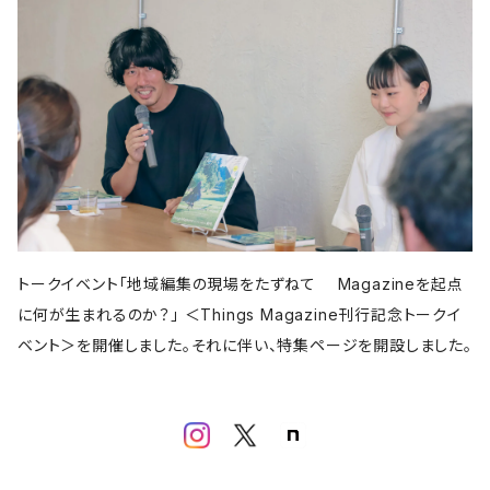
亜紀書房
アメージング出版
平凡社
パイ インターナショナル
書肆侃侃房
左右社
誠文堂新光社
以文社
雷鳥社
児童書・絵本
青春出版社
田畑書店
よはく舎
新潟日報
自由国民社
ミシマ社
東洋経済新報社
株式会社ゲンロン
エクスナレッジ
大福書林
河出書房新社
学芸出版社
晶文社
LITTLE MAN BOOKS
講談社
しろねこ社
フェミニズム
平凡社
ブルーシープ
学芸出版社
メイツ出版
アタシ社
古町セッション
工作舎
LLCインセクツ
河出書房新社
代わりに読む人
LLCインセクツ
LLCインセクツ
ナナロク社
おむすび舎
あさ出版
書肆侃侃房
現代企画室
民俗学
左右社
岩波書店
山と渓谷社
LLCインセクツ
ナナクロ社
サンクチュアリ出版
ユウブックス
エイチアンドエスカンパニー
トゥーヴァージンズ
ミネルヴァ書房
株式会社ニール
那須里山舎
粗粒社
青土社
明治書院
明石書店
ADP
テクノロジー
オークラ出版
ジー・ビー
リイド社
新潮文庫
本の雑誌社
学芸出版社
マガジンハウス
青弓社
トークイベント「地域編集の現場をたずねて Magazineを起点
G.B.
青土社
商店建築社
ﾁｬｰﾙｽﾞｲｰﾀﾄﾙｼｭｯﾊﾟﾝ
ちくま文庫
グラフィック社
ヨコク研究所
福祉
に何が生まれるのか？」 ＜Things Magazine刊行記念トークイ
ガーラブックス
グラフィック
NEUTRAL COLORS
ベント＞を開催しました。それに伴い、特集ページを開設しました。
作品社
ユニオンパブリッシング
慶応義塾大学出版会
ADP
D&DEPARTMENT
技術評論社
築地書館
スポーツ
ミネルヴァ書房
青土社
那須里山舎
早川書房
スイッチ・パブリッシング
尹雄大
誠文堂新光社
ファッション
ぴあ株式会社
Freee出版
大和書房
青幻舎