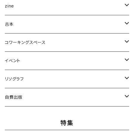
企画展＆ブックフェア
zine
ナナロク社
ことば・文学・エッセイ
新潟県
古本
書肆侃侃房
新潟県作家
まちの日々編集室
人文
写真集
アート・デザイン
コワーキングスペース
亜紀書房
ナナロク社
作家
ミシマ社
守屋商店
小学館
アート・デザイン
ことば・文学、エッセイ
食
個人向け
イベント
三輪舎
田畑書店
アイアムブディスト製作委員会
左右社
booknerd
丸善プラネット
株式会社G.B.出版
作家
柴田書店
月額
ものづくり
絵本
児童書・絵本
リアル会場イベント
リソグラフ
田畑書店
NHK出版
本屋しゃん
慶応義塾大学出版会
zuushimmy
新潟日報事業社
香川県立高松工芸高等学校
十七時退勤社
農山漁村文化協会
入会金
LLCインセクツ
JICC出版局
Things
趣味
喫茶
文具
限定グッズ
リソグラフ講習会
自費出版
ミシマ社
亜紀書房
銭湯
北樹出版
Addison Wesley
世界思想社
百万年書房
誠文堂新光社
講談社
株式会社カンカンピーポー
喫茶ドローイング
アノニマスタジオ
絵本関連グッズ
マンガ
雑誌
音楽
リソグラフ入会金
漫画
特集
ブルーシープ
よはく舎
NIIGATAZINE buntan books
代わりに読む人
美術出版社
株式会社KADOKAWA
岸波龍
式会社G.B.出版
笠倉出版社
ヘリテージ
ガンガンコミックスUP
chihayuri
DU BOOKS
作家
まちづくり
食
ことば・文芸・エッセイ
新刊
社会・組織