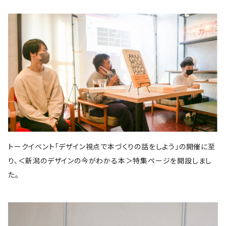
スイッチ・パブリッシング
筑摩書房
KADOKAWA
ピエ・ブックス
Cafe Courier(カフェ クーリエ)
アトリエ風戸 ブックファーマシー
エイチアンドエスカンパニー
リトルモア
パイ・インターナショナル
となりか編集室
さんかく出版
Park Side Books
新潮社
Ambooks
食
ものづくり
建築
文芸・エッセイ
雷鳥社
世界思想社
晶文社
エムディエヌコーポレーション
NADC
Park Side Books
株式会社ジョイフルタウン
学芸出版社
株式会社KADOKAWA
一般社団法人トリナス
長野美里
河出書房新社
オーム社
長野美里
彰国社
自然科学
クリエイティヴィティ
漫画
雑誌
集英社
西村書店
みすず書房
学芸出版社
公益財団法人大林財団
夜学舎
D&DEPARTMENT
中央公論新社
マガジンハウス
トゥーヴァージンズ
至誠堂
ブルーシープ
TOTO出版
柏書房
双葉社
木舟舎
建築
伝統
ものづくり
新潮社
イースト・プレス
創元社
東京書籍
学芸出版社
あなたの沖縄 ／ コラムプロジェクト
祥伝社
トゥーヴァージンズ
トゥーヴァージンズ
学芸出版社
中公新書
ミシマ社
秀和システム
河出書房新社
BOOTLEG
かずさまりや、いそのけい、石川藍
新潮社
旅
趣味
左右社
英治出版
大福書林
井口可奈
スタンド・ブックス
マガジンハウス
G.B.
LLCインセクツ
エクスナレッジ
左右社
CCCメディアハウス
トークイベント「デザイン視点で本づくりの話をしよう」の開催に至
国書刊行会
ミシマ社
グラフィック社
NHK出版
イースト・プレス
雑誌
ミシマ社
り、＜新潟のデザインの今がわかる本＞特集ページを開設しまし
文藝春秋
亜紀書房
大福書林
NHK出版
白泉社
木楽舎
暮しの手帖社
NHK出版
新建築社
た。
左右社
左右社
東洋経済新報社
淡交社
青土社
ブートレグ
思想・哲学
柏書房
飛鳥新社
誠光社
雷鳥社
左右社
イースト・プレス
三輪舎
文藝春秋
グラフィック社
平凡社
二見書房
スタンド・ブックス
スイッチパブリッシング
書肆侃侃房
写真
H.A.B
川端康成記念会
PIE International
ブルーシープ
誠文堂新光社