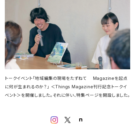
亜紀書房
アメージング出版
平凡社
パイ インターナショナル
書肆侃侃房
左右社
誠文堂新光社
以文社
雷鳥社
児童書・絵本
青春出版社
田畑書店
よはく舎
新潟日報
自由国民社
ミシマ社
東洋経済新報社
株式会社ゲンロン
エクスナレッジ
大福書林
河出書房新社
学芸出版社
晶文社
LITTLE MAN BOOKS
講談社
しろねこ社
フェミニズム
平凡社
ブルーシープ
学芸出版社
メイツ出版
アタシ社
古町セッション
工作舎
LLCインセクツ
河出書房新社
代わりに読む人
LLCインセクツ
LLCインセクツ
ナナロク社
おむすび舎
あさ出版
書肆侃侃房
現代企画室
民俗学
左右社
岩波書店
山と渓谷社
LLCインセクツ
ナナクロ社
サンクチュアリ出版
ユウブックス
エイチアンドエスカンパニー
トゥーヴァージンズ
ミネルヴァ書房
株式会社ニール
那須里山舎
粗粒社
青土社
明治書院
明石書店
ADP
テクノロジー
オークラ出版
ジー・ビー
リイド社
新潮文庫
本の雑誌社
学芸出版社
マガジンハウス
青弓社
トークイベント「地域編集の現場をたずねて Magazineを起点
G.B.
青土社
商店建築社
ﾁｬｰﾙｽﾞｲｰﾀﾄﾙｼｭｯﾊﾟﾝ
ちくま文庫
グラフィック社
ヨコク研究所
福祉
に何が生まれるのか？」 ＜Things Magazine刊行記念トークイ
ガーラブックス
グラフィック
NEUTRAL COLORS
ベント＞を開催しました。それに伴い、特集ページを開設しました。
作品社
ユニオンパブリッシング
慶応義塾大学出版会
ADP
D&DEPARTMENT
技術評論社
築地書館
スポーツ
ミネルヴァ書房
青土社
那須里山舎
早川書房
スイッチ・パブリッシング
尹雄大
誠文堂新光社
ファッション
ぴあ株式会社
Freee出版
大和書房
青幻舎