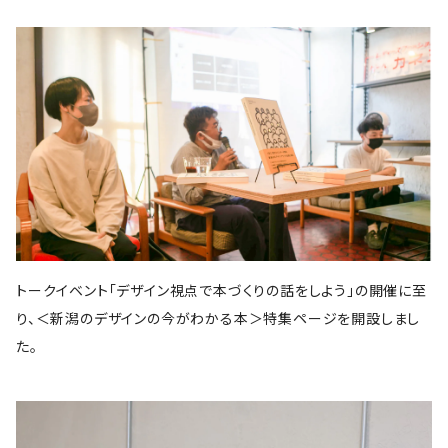
スイッチ・パブリッシング
筑摩書房
KADOKAWA
ピエ・ブックス
Cafe Courier(カフェ クーリエ)
アトリエ風戸 ブックファーマシー
エイチアンドエスカンパニー
リトルモア
パイ・インターナショナル
となりか編集室
さんかく出版
Park Side Books
新潮社
Ambooks
食
ものづくり
建築
文芸・エッセイ
雷鳥社
世界思想社
晶文社
エムディエヌコーポレーション
NADC
Park Side Books
株式会社ジョイフルタウン
学芸出版社
株式会社KADOKAWA
一般社団法人トリナス
長野美里
河出書房新社
オーム社
長野美里
彰国社
自然科学
クリエイティヴィティ
漫画
雑誌
集英社
西村書店
みすず書房
学芸出版社
公益財団法人大林財団
夜学舎
D&DEPARTMENT
中央公論新社
マガジンハウス
トゥーヴァージンズ
至誠堂
ブルーシープ
TOTO出版
柏書房
双葉社
木舟舎
建築
伝統
ものづくり
新潮社
イースト・プレス
創元社
東京書籍
学芸出版社
あなたの沖縄 ／ コラムプロジェクト
祥伝社
トゥーヴァージンズ
トゥーヴァージンズ
学芸出版社
中公新書
ミシマ社
秀和システム
河出書房新社
BOOTLEG
かずさまりや、いそのけい、石川藍
新潮社
旅
趣味
左右社
英治出版
大福書林
井口可奈
スタンド・ブックス
マガジンハウス
G.B.
LLCインセクツ
エクスナレッジ
左右社
CCCメディアハウス
トークイベント「デザイン視点で本づくりの話をしよう」の開催に至
国書刊行会
ミシマ社
グラフィック社
NHK出版
イースト・プレス
雑誌
ミシマ社
り、＜新潟のデザインの今がわかる本＞特集ページを開設しまし
文藝春秋
亜紀書房
大福書林
NHK出版
白泉社
木楽舎
暮しの手帖社
NHK出版
新建築社
た。
左右社
左右社
東洋経済新報社
淡交社
青土社
ブートレグ
思想・哲学
柏書房
飛鳥新社
誠光社
雷鳥社
左右社
イースト・プレス
三輪舎
文藝春秋
グラフィック社
平凡社
二見書房
スタンド・ブックス
スイッチパブリッシング
書肆侃侃房
写真
H.A.B
川端康成記念会
PIE International
ブルーシープ
誠文堂新光社