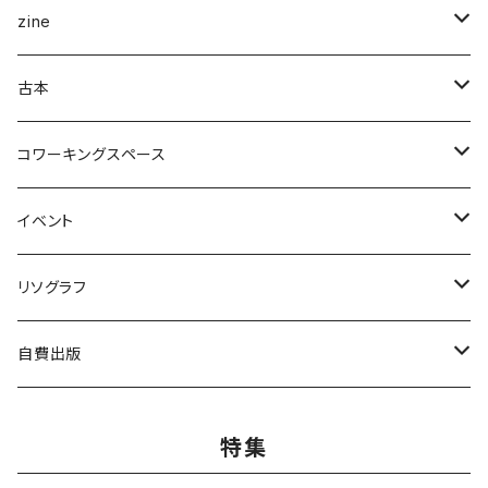
企画展＆ブックフェア
zine
ナナロク社
ことば・文学・エッセイ
新潟県
古本
書肆侃侃房
新潟県作家
まちの日々編集室
人文
写真集
アート・デザイン
コワーキングスペース
亜紀書房
ナナロク社
作家
ミシマ社
守屋商店
小学館
アート・デザイン
ことば・文学、エッセイ
食
個人向け
イベント
三輪舎
田畑書店
アイアムブディスト製作委員会
左右社
booknerd
丸善プラネット
株式会社G.B.出版
作家
柴田書店
月額
ものづくり
絵本
児童書・絵本
リアル会場イベント
リソグラフ
田畑書店
NHK出版
本屋しゃん
慶応義塾大学出版会
zuushimmy
新潟日報事業社
香川県立高松工芸高等学校
十七時退勤社
農山漁村文化協会
入会金
LLCインセクツ
JICC出版局
Things
趣味
喫茶
文具
限定グッズ
リソグラフ講習会
自費出版
ミシマ社
亜紀書房
銭湯
北樹出版
Addison Wesley
世界思想社
百万年書房
誠文堂新光社
講談社
株式会社カンカンピーポー
喫茶ドローイング
アノニマスタジオ
絵本関連グッズ
マンガ
雑誌
音楽
リソグラフ入会金
漫画
特集
ブルーシープ
よはく舎
NIIGATAZINE buntan books
代わりに読む人
美術出版社
株式会社KADOKAWA
岸波龍
式会社G.B.出版
笠倉出版社
ヘリテージ
ガンガンコミックスUP
chihayuri
DU BOOKS
作家
まちづくり
食
ことば・文芸・エッセイ
新刊
社会・組織