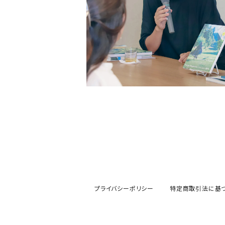
書肆侃侃房
現代企画室
民俗学
左右社
岩波書店
山と渓谷社
LLCインセクツ
ナナクロ社
サンクチュアリ出版
ユウブックス
エイチアンドエスカンパニー
トゥーヴァージンズ
ミネルヴァ書房
株式会社ニール
那須里山舎
粗粒社
青土社
明治書院
明石書店
ADP
テクノロジー
オークラ出版
ジー・ビー
リイド社
新潮文庫
本の雑誌社
学芸出版社
マガジンハウス
青弓社
G.B.
青土社
商店建築社
ﾁｬｰﾙｽﾞｲｰﾀﾄﾙｼｭｯﾊﾟﾝ
ちくま文庫
グラフィック社
ヨコク研究所
福祉
ガーラブックス
グラフィック
NEUTRAL COLORS
作品社
ユニオンパブリッシング
慶応義塾大学出版会
ADP
D&DEPARTMENT
技術評論社
築地書館
スポーツ
ミネルヴァ書房
青土社
那須里山舎
早川書房
スイッチ・パブリッシング
尹雄大
誠文堂新光社
ファッション
ぴあ株式会社
Freee出版
大和書房
青幻舎
学芸出版社
リトル・モア
リトルモア
石原書房
株式会社ブートレグ
双子のライオン堂
青幻舎
株式会社ニール
プライバシーポリシー
特定商取引法に基
ミシマ社
祥伝社
グラフィック社
辰巳出版
Troublemakers