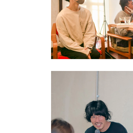
D&DEPARTMENT
中央公論新社
マガジンハウス
トゥーヴァージンズ
至誠堂
ブルーシープ
TOTO出版
柏書房
双葉社
木舟舎
建築
伝統
ものづくり
新潮社
イースト・プレス
創元社
東京書籍
学芸出版社
あなたの沖縄 ／ コラムプロジェクト
祥伝社
トゥーヴァージンズ
トゥーヴァージンズ
学芸出版社
中公新書
ミシマ社
秀和システム
河出書房新社
BOOTLEG
かずさまりや、いそのけい、石川藍
新潮社
旅
趣味
左右社
英治出版
大福書林
井口可奈
スタンド・ブックス
マガジンハウス
G.B.
LLCインセクツ
エクスナレッジ
左右社
CCCメディアハウス
国書刊行会
ミシマ社
グラフィック社
NHK出版
イースト・プレス
雑誌
ミシマ社
文藝春秋
亜紀書房
大福書林
NHK出版
白泉社
木楽舎
暮しの手帖社
NHK出版
新建築社
左右社
左右社
東洋経済新報社
淡交社
青土社
ブートレグ
思想・哲学
柏書房
飛鳥新社
誠光社
雷鳥社
左右社
イースト・プレス
三輪舎
文藝春秋
グラフィック社
平凡社
二見書房
スタンド・ブックス
スイッチパブリッシング
書肆侃侃房
写真
H.A.B
川端康成記念会
PIE International
ブルーシープ
誠文堂新光社
亜紀書房
アメージング出版
平凡社
パイ インターナショナル
書肆侃侃房
左右社
誠文堂新光社
以文社
雷鳥社
児童書・絵本
青春出版社
田畑書店
よはく舎
新潟日報
自由国民社
ミシマ社
東洋経済新報社
株式会社ゲンロン
エクスナレッジ
大福書林
河出書房新社
学芸出版社
晶文社
LITTLE MAN BOOKS
講談社
しろねこ社
フェミニズム
平凡社
ブルーシープ
学芸出版社
メイツ出版
アタシ社
古町セッション
工作舎
LLCインセクツ
河出書房新社
代わりに読む人
LLCインセクツ
LLCインセクツ
ナナロク社
おむすび舎
あさ出版