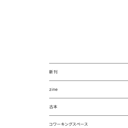
新刊
企画展＆ブックフェア
zine
ナナロク社
ことば・文学・エッセイ
新潟県
古本
書肆侃侃房
新潟県作家
まちの日々編集室
人文
写真集
アート・デザイン
コワーキングスペース