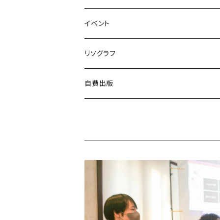
亜紀書房
ナナロク社
作家
ミシマ社
守屋商店
小学館
アート・デザイン
ことば・文学、エッセイ
食
個人向け
イベント
三輪舎
田畑書店
アイアムブディスト製作委員会
左右社
booknerd
丸善プラネット
株式会社G.B.出版
作家
柴田書店
月額
ものづくり
絵本
児童書・絵本
リアル会場イベント
リソグラフ
田畑書店
NHK出版
本屋しゃん
慶応義塾大学出版会
zuushimmy
新潟日報事業社
香川県立高松工芸高等学校
十七時退勤社
農山漁村文化協会
入会金
LLCインセクツ
JICC出版局
Things
趣味
喫茶
文具
限定グッズ
リソグラフ講習会
自費出版
ミシマ社
亜紀書房
銭湯
北樹出版
Addison Wesley
世界思想社
百万年書房
誠文堂新光社
講談社
株式会社カンカンピーポー
喫茶ドローイング
アノニマスタジオ
絵本関連グッズ
マンガ
雑誌
音楽
リソグラフ入会金
漫画
ブルーシープ
よはく舎
NIIGATAZINE buntan books
代わりに読む人
美術出版社
株式会社KADOKAWA
岸波龍
式会社G.B.出版
笠倉出版社
ヘリテージ
ガンガンコミックスUP
chihayuri
DU BOOKS
作家
まちづくり
食
ことば・文芸・エッセイ
新刊
社会・組織
スイッチ・パブリッシング
筑摩書房
KADOKAWA
ピエ・ブックス
Cafe Courier(カフェ クーリエ)
アトリエ風戸 ブックファーマシー
エイチアンドエスカンパニー
リトルモア
パイ・インターナショナル
となりか編集室
さんかく出版
Park Side Books
新潮社
Ambooks
食
ものづくり
建築
文芸・エッセイ
雷鳥社
世界思想社
晶文社
エムディエヌコーポレーション
NADC
Park Side Books
株式会社ジョイフルタウン
学芸出版社
株式会社KADOKAWA
一般社団法人トリナス
長野美里
河出書房新社
オーム社
長野美里
彰国社
自然科学
クリエイティヴィティ
漫画
雑誌
集英社
西村書店
みすず書房
学芸出版社
公益財団法人大林財団
夜学舎