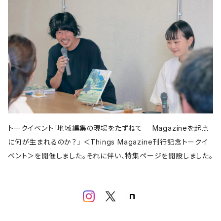
亜紀書房
アメージング出版
平凡社
パイ インターナショナル
書肆侃侃房
左右社
誠文堂新光社
以文社
雷鳥社
児童書・絵本
青春出版社
田畑書店
よはく舎
新潟日報
自由国民社
ミシマ社
東洋経済新報社
株式会社ゲンロン
エクスナレッジ
大福書林
河出書房新社
学芸出版社
晶文社
LITTLE MAN BOOKS
講談社
しろねこ社
フェミニズム
平凡社
ブルーシープ
学芸出版社
メイツ出版
アタシ社
古町セッション
工作舎
LLCインセクツ
河出書房新社
代わりに読む人
LLCインセクツ
LLCインセクツ
ナナロク社
おむすび舎
あさ出版
書肆侃侃房
現代企画室
民俗学
左右社
岩波書店
山と渓谷社
LLCインセクツ
ナナクロ社
サンクチュアリ出版
ユウブックス
エイチアンドエスカンパニー
トゥーヴァージンズ
ミネルヴァ書房
株式会社ニール
那須里山舎
粗粒社
青土社
明治書院
明石書店
ADP
テクノロジー
オークラ出版
ジー・ビー
リイド社
新潮文庫
本の雑誌社
学芸出版社
マガジンハウス
青弓社
トークイベント「地域編集の現場をたずねて Magazineを起点
G.B.
青土社
商店建築社
ﾁｬｰﾙｽﾞｲｰﾀﾄﾙｼｭｯﾊﾟﾝ
ちくま文庫
グラフィック社
ヨコク研究所
福祉
に何が生まれるのか？」 ＜Things Magazine刊行記念トークイ
ガーラブックス
グラフィック
NEUTRAL COLORS
ベント＞を開催しました。それに伴い、特集ページを開設しました。
作品社
ユニオンパブリッシング
慶応義塾大学出版会
ADP
D&DEPARTMENT
技術評論社
築地書館
スポーツ
ミネルヴァ書房
青土社
那須里山舎
早川書房
スイッチ・パブリッシング
尹雄大
誠文堂新光社
ファッション
ぴあ株式会社
Freee出版
大和書房
青幻舎