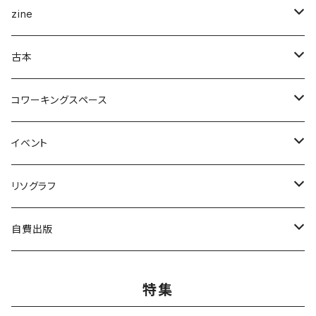
企画展＆ブックフェア
zine
ナナロク社
ことば・文学・エッセイ
新潟県
古本
書肆侃侃房
新潟県作家
まちの日々編集室
人文
写真集
アート・デザイン
コワーキングスペース
亜紀書房
ナナロク社
作家
ミシマ社
守屋商店
小学館
アート・デザイン
ことば・文学、エッセイ
食
個人向け
イベント
三輪舎
田畑書店
アイアムブディスト製作委員会
左右社
booknerd
丸善プラネット
株式会社G.B.出版
作家
柴田書店
月額
ものづくり
絵本
児童書・絵本
リアル会場イベント
リソグラフ
田畑書店
NHK出版
本屋しゃん
慶応義塾大学出版会
zuushimmy
新潟日報事業社
香川県立高松工芸高等学校
十七時退勤社
農山漁村文化協会
入会金
LLCインセクツ
JICC出版局
Things
趣味
喫茶
文具
限定グッズ
リソグラフ講習会
自費出版
ミシマ社
亜紀書房
銭湯
北樹出版
Addison Wesley
世界思想社
百万年書房
誠文堂新光社
講談社
株式会社カンカンピーポー
喫茶ドローイング
アノニマスタジオ
絵本関連グッズ
マンガ
雑誌
音楽
リソグラフ入会金
漫画
特集
ブルーシープ
よはく舎
NIIGATAZINE buntan books
代わりに読む人
美術出版社
株式会社KADOKAWA
岸波龍
式会社G.B.出版
笠倉出版社
ヘリテージ
ガンガンコミックスUP
chihayuri
DU BOOKS
作家
まちづくり
食
ことば・文芸・エッセイ
新刊
社会・組織