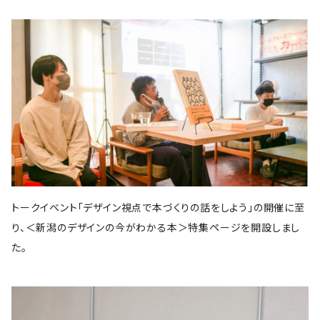
スイッチ・パブリッシング
筑摩書房
KADOKAWA
ピエ・ブックス
Cafe Courier(カフェ クーリエ)
アトリエ風戸 ブックファーマシー
エイチアンドエスカンパニー
リトルモア
パイ・インターナショナル
となりか編集室
さんかく出版
Park Side Books
新潮社
Ambooks
食
ものづくり
建築
文芸・エッセイ
雷鳥社
世界思想社
晶文社
エムディエヌコーポレーション
NADC
Park Side Books
株式会社ジョイフルタウン
学芸出版社
株式会社KADOKAWA
一般社団法人トリナス
長野美里
河出書房新社
オーム社
長野美里
彰国社
自然科学
クリエイティヴィティ
漫画
雑誌
集英社
西村書店
みすず書房
学芸出版社
公益財団法人大林財団
夜学舎
D&DEPARTMENT
中央公論新社
マガジンハウス
トゥーヴァージンズ
至誠堂
ブルーシープ
TOTO出版
柏書房
双葉社
木舟舎
建築
伝統
ものづくり
新潮社
イースト・プレス
創元社
東京書籍
学芸出版社
あなたの沖縄 ／ コラムプロジェクト
祥伝社
トゥーヴァージンズ
トゥーヴァージンズ
学芸出版社
中公新書
ミシマ社
秀和システム
河出書房新社
BOOTLEG
かずさまりや、いそのけい、石川藍
新潮社
旅
趣味
左右社
英治出版
大福書林
井口可奈
スタンド・ブックス
マガジンハウス
G.B.
LLCインセクツ
エクスナレッジ
左右社
CCCメディアハウス
トークイベント「デザイン視点で本づくりの話をしよう」の開催に至
国書刊行会
ミシマ社
グラフィック社
NHK出版
イースト・プレス
雑誌
ミシマ社
り、＜新潟のデザインの今がわかる本＞特集ページを開設しまし
文藝春秋
亜紀書房
大福書林
NHK出版
白泉社
木楽舎
暮しの手帖社
NHK出版
新建築社
た。
左右社
左右社
東洋経済新報社
淡交社
青土社
ブートレグ
思想・哲学
柏書房
飛鳥新社
誠光社
雷鳥社
左右社
イースト・プレス
三輪舎
文藝春秋
グラフィック社
平凡社
二見書房
スタンド・ブックス
スイッチパブリッシング
書肆侃侃房
写真
H.A.B
川端康成記念会
PIE International
ブルーシープ
誠文堂新光社