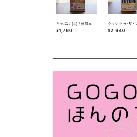
ちゃぶ台 (4) 「発酵×経
クック・トゥ・ザ・
済」号
チャー 3Dフード
¥1,760
¥2,640
ターが予測する2
来食