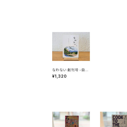
なわない 創刊号 -自分
の舟をこぐ-
¥1,320