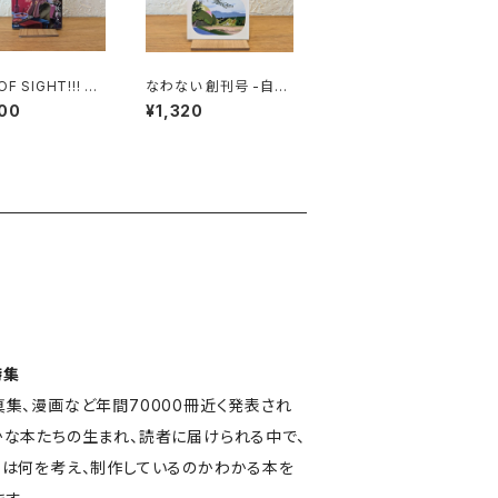
F SIGHT!!! Vo
なわない 創刊号 -自分
「アジアの映画と、そ
の舟をこぐ-
00
¥1,320
」
特集
真集、漫画など年間70000冊近く発表され
かな本たちの生まれ、読者に届けられる中で、
ちは何を考え、制作しているのかわかる本を