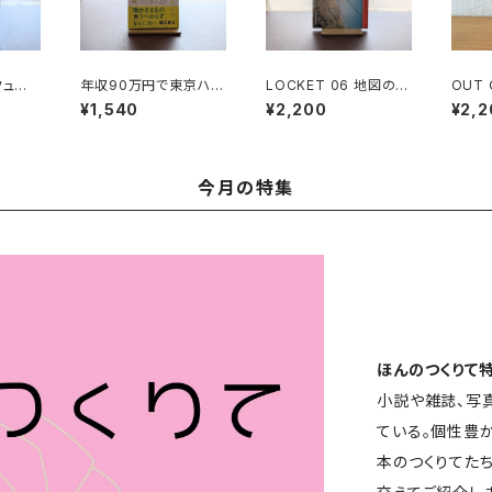
フュー
年収90万円で東京ハッ
LOCKET 06 地図の銀
OUT O
プリン
ピーライフ
拍部
l.2
¥1,540
¥2,200
¥2,2
4の未
の湿度
今月の特集
ほんのつくりて
小説や雑誌、写
ている。個性豊
本のつくりてた